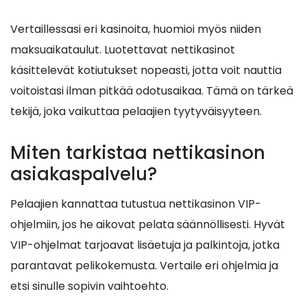
Vertaillessasi eri kasinoita, huomioi myös niiden
maksuaikataulut. Luotettavat nettikasinot
käsittelevät kotiutukset nopeasti, jotta voit nauttia
voitoistasi ilman pitkää odotusaikaa. Tämä on tärkeä
tekijä, joka vaikuttaa pelaajien tyytyväisyyteen.
Miten tarkistaa nettikasinon
asiakaspalvelu?
Pelaajien kannattaa tutustua nettikasinon VIP-
ohjelmiin, jos he aikovat pelata säännöllisesti. Hyvät
VIP-ohjelmat tarjoavat lisäetuja ja palkintoja, jotka
parantavat pelikokemusta. Vertaile eri ohjelmia ja
etsi sinulle sopivin vaihtoehto.