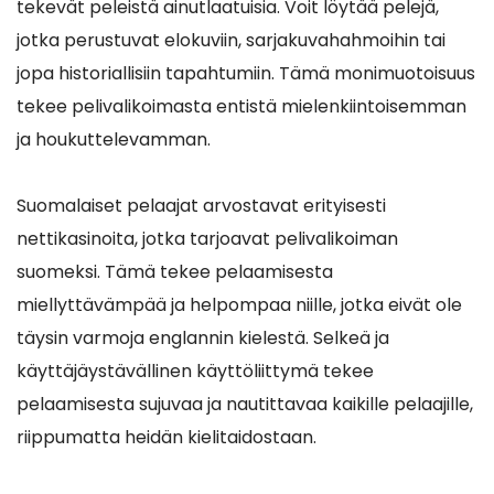
tekevät peleistä ainutlaatuisia. Voit löytää pelejä,
jotka perustuvat elokuviin, sarjakuvahahmoihin tai
jopa historiallisiin tapahtumiin. Tämä monimuotoisuus
tekee pelivalikoimasta entistä mielenkiintoisemman
ja houkuttelevamman.
Suomalaiset pelaajat arvostavat erityisesti
nettikasinoita, jotka tarjoavat pelivalikoiman
suomeksi. Tämä tekee pelaamisesta
miellyttävämpää ja helpompaa niille, jotka eivät ole
täysin varmoja englannin kielestä. Selkeä ja
käyttäjäystävällinen käyttöliittymä tekee
pelaamisesta sujuvaa ja nautittavaa kaikille pelaajille,
riippumatta heidän kielitaidostaan.