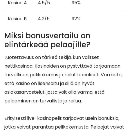
Kasino A
4.5/5
95%
Kasino B
4.2/5
92%
Miksi bonusvertailu on
elintärkeää pelaajille?
Luotettavuus on tärkeä tekijä, kun valitset
nettikasinoa. Kasinoiden on pystyttävä tarjoamaan
turvallinen pelikokemus ja reilut bonukset. Varmista,
että kasino on lisensoitu ja sillä on hyvät
asiakasarvostelut, jotta voit olla varma, että
pelaaminen on turvallista ja reilua.
Erityisesti live-kasinopelit tarjoavat usein bonuksia,
jotka voivat parantaa pelikokemusta. Pelaajat voivat