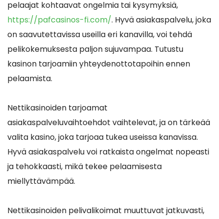
pelaajat kohtaavat ongelmia tai kysymyksiä,
https://pafcasinos-fi.com/
. Hyvä asiakaspalvelu, joka
on saavutettavissa useilla eri kanavilla, voi tehdä
pelikokemuksesta paljon sujuvampaa. Tutustu
kasinon tarjoamiin yhteydenottotapoihin ennen
pelaamista.
Nettikasinoiden tarjoamat
asiakaspalveluvaihtoehdot vaihtelevat, ja on tärkeää
valita kasino, joka tarjoaa tukea useissa kanavissa.
Hyvä asiakaspalvelu voi ratkaista ongelmat nopeasti
ja tehokkaasti, mikä tekee pelaamisesta
miellyttävämpää.
Nettikasinoiden pelivalikoimat muuttuvat jatkuvasti,