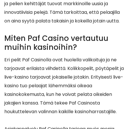
ja pelien kehittäjät tuovat markkinoille uusia ja
innovatiivisia pelejä. Tämä tarkoittaa, että pelaajilla
on aina syytä palata takaisin ja kokeilla jotain uutta.
Miten Paf Casino vertautuu
muihin kasinoihin?
Eri pelit Paf Casinolla ovat huolella valikoituja ja ne
tarjoavat erilaista viihdettä. Kolikkopelit, pöytäpelit ja
live-kasino tarjoavat jokaiselle jotakin. Erityisesti live-
kasino tuo pelaajat lähemmäksi oikeaa
kasinokokemusta, kun he voivat pelata oikeiden
jakajien kanssa. Tämä tekee Paf Casinosta
houkuttelevan valinnan kaikille kasinoharrastajille.
Asiakaspalvelu Paf Casinolla tarjoaa myös monia