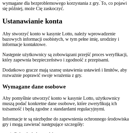
wymagane dla bezproblemowego korzystania z gry. To, co pojawi
się później, może Cię zaskoczyć.
Ustanawianie konta
Aby stworzyć konto w kasynie Lotto, należy wprowadzenie
bazowych informacji osobistych, w tym pełne imię, urodziny i
informacje kontaktowe.
Następnie użytkownicy są zobowiązani przejść proces weryfikacji,
który zapewnia bezpieczeństwo i zgodność z przepisami.
Dodatkowo gracze mają szansę ustawienia ustawień i limitów, aby
rozważnie poprawić swoje wrażenia z gry.
Wymagane dane osobowe
Aby pomyślnie utworzyć konto w kasynie Lotto, użytkownicy
muszą podać konkretne dane osobowe, które zweryfikują ich
tożsamość i będą zgodne z standardami regulacyjnymi.
Informacje te są niezbędne do zapewnienia ochronnego środowiska
gry i mogą zawierać następujące szczegóły: