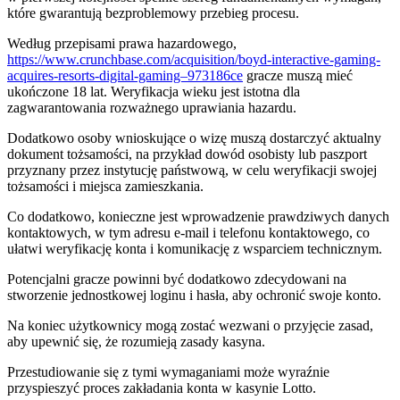
które gwarantują bezproblemowy przebieg procesu.
Według przepisami prawa hazardowego,
https://www.crunchbase.com/acquisition/boyd-interactive-gaming-
acquires-resorts-digital-gaming–973186ce
gracze muszą mieć
ukończone 18 lat. Weryfikacja wieku jest istotna dla
zagwarantowania rozważnego uprawiania hazardu.
Dodatkowo osoby wnioskujące o wizę muszą dostarczyć aktualny
dokument tożsamości, na przykład dowód osobisty lub paszport
przyznany przez instytucję państwową, w celu weryfikacji swojej
tożsamości i miejsca zamieszkania.
Co dodatkowo, konieczne jest wprowadzenie prawdziwych danych
kontaktowych, w tym adresu e-mail i telefonu kontaktowego, co
ułatwi weryfikację konta i komunikację z wsparciem technicznym.
Potencjalni gracze powinni być dodatkowo zdecydowani na
stworzenie jednostkowej loginu i hasła, aby ochronić swoje konto.
Na koniec użytkownicy mogą zostać wezwani o przyjęcie zasad,
aby upewnić się, że rozumieją zasady kasyna.
Przestudiowanie się z tymi wymaganiami może wyraźnie
przyspieszyć proces zakładania konta w kasynie Lotto.