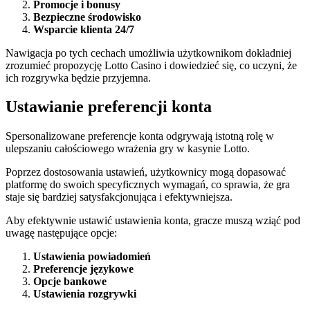
Promocje i bonusy
Bezpieczne środowisko
Wsparcie klienta 24/7
Nawigacja po tych cechach umożliwia użytkownikom dokładniej
zrozumieć propozycję Lotto Casino i dowiedzieć się, co uczyni, że
ich rozgrywka będzie przyjemna.
Ustawianie preferencji konta
Spersonalizowane preferencje konta odgrywają istotną rolę w
ulepszaniu całościowego wrażenia gry w kasynie Lotto.
Poprzez dostosowania ustawień, użytkownicy mogą dopasować
platformę do swoich specyficznych wymagań, co sprawia, że gra
staje się bardziej satysfakcjonująca i efektywniejsza.
Aby efektywnie ustawić ustawienia konta, gracze muszą wziąć pod
uwagę następujące opcje:
Ustawienia powiadomień
Preferencje językowe
Opcje bankowe
Ustawienia rozgrywki