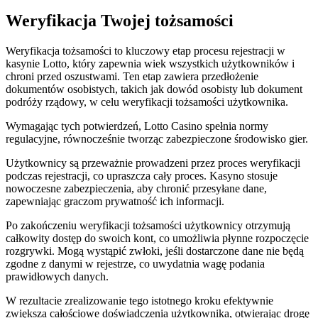
Weryfikacja Twojej tożsamości
Weryfikacja tożsamości to kluczowy etap procesu rejestracji w
kasynie Lotto, który zapewnia wiek wszystkich użytkowników i
chroni przed oszustwami. Ten etap zawiera przedłożenie
dokumentów osobistych, takich jak dowód osobisty lub dokument
podróży rządowy, w celu weryfikacji tożsamości użytkownika.
Wymagając tych potwierdzeń, Lotto Casino spełnia normy
regulacyjne, równocześnie tworząc zabezpieczone środowisko gier.
Użytkownicy są przeważnie prowadzeni przez proces weryfikacji
podczas rejestracji, co upraszcza cały proces. Kasyno stosuje
nowoczesne zabezpieczenia, aby chronić przesyłane dane,
zapewniając graczom prywatność ich informacji.
Po zakończeniu weryfikacji tożsamości użytkownicy otrzymują
całkowity dostęp do swoich kont, co umożliwia płynne rozpoczęcie
rozgrywki. Mogą wystąpić zwłoki, jeśli dostarczone dane nie będą
zgodne z danymi w rejestrze, co uwydatnia wagę podania
prawidłowych danych.
W rezultacie zrealizowanie tego istotnego kroku efektywnie
zwiększa całościowe doświadczenia użytkownika, otwierając drogę