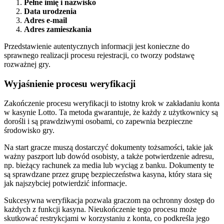
Pełne imię i nazwisko
Data urodzenia
Adres e-mail
Adres zamieszkania
Przedstawienie autentycznych informacji jest konieczne do
sprawnego realizacji procesu rejestracji, co tworzy podstawę
rozważnej gry.
Wyjaśnienie procesu weryfikacji
Zakończenie procesu weryfikacji to istotny krok w zakładaniu konta
w kasynie Lotto. Ta metoda gwarantuje, że każdy z użytkownicy są
dorośli i są prawdziwymi osobami, co zapewnia bezpieczne
środowisko gry.
Na start gracze muszą dostarczyć dokumenty tożsamości, takie jak
ważny paszport lub dowód osobisty, a także potwierdzenie adresu,
np. bieżący rachunek za media lub wyciąg z banku. Dokumenty te
są sprawdzane przez grupę bezpieczeństwa kasyna, który stara się
jak najszybciej potwierdzić informacje.
Sukcesywna weryfikacja pozwala graczom na ochronny dostęp do
każdych z funkcji kasyna. Nieukończenie tego procesu może
skutkować restrykcjami w korzystaniu z konta, co podkreśla jego