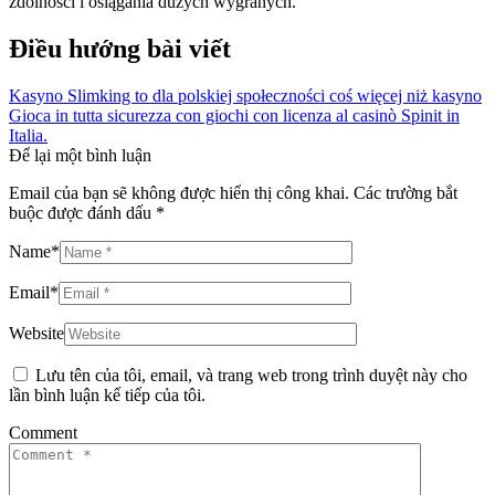
zdolności i osiągania dużych wygranych.
Điều hướng bài viết
Kasyno Slimking to dla polskiej społeczności coś więcej niż kasyno
Gioca in tutta sicurezza con giochi con licenza al casinò Spinit in
Italia.
Để lại một bình luận
Email của bạn sẽ không được hiển thị công khai.
Các trường bắt
buộc được đánh dấu
*
Name
*
Email
*
Website
Lưu tên của tôi, email, và trang web trong trình duyệt này cho
lần bình luận kế tiếp của tôi.
Comment