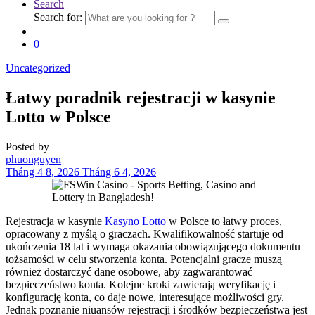
Search
Search for:
0
Uncategorized
Łatwy poradnik rejestracji w kasynie
Lotto w Polsce
Posted by
phuonguyen
Tháng 4 8, 2026
Tháng 6 4, 2026
Rejestracja w kasynie
Kasyno Lotto
w Polsce to łatwy proces,
opracowany z myślą o graczach. Kwalifikowalność startuje od
ukończenia 18 lat i wymaga okazania obowiązującego dokumentu
tożsamości w celu stworzenia konta. Potencjalni gracze muszą
również dostarczyć dane osobowe, aby zagwarantować
bezpieczeństwo konta. Kolejne kroki zawierają weryfikację i
konfigurację konta, co daje nowe, interesujące możliwości gry.
Jednak poznanie niuansów rejestracji i środków bezpieczeństwa jest