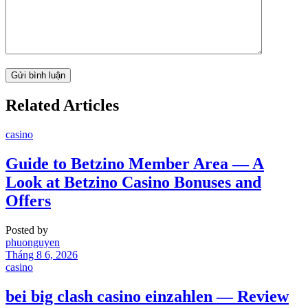
Related Articles
casino
Guide to Betzino Member Area — A
Look at Betzino Casino Bonuses and
Offers
Posted by
phuonguyen
Tháng 8 6, 2026
casino
bei big clash casino einzahlen — Review