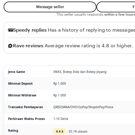
Message seller
F
This seller usually responds
within a few hours
Speedy replies
Has a history of replying to messages
Rave reviews
Average review rating is 4.8 or higher.
Jenis Game
XNXX, Bokep Indo dan Bokep Jepang
Minimal Deposit
Rp 1.000
Minimal Withdraw
Rp 1.000
Transaksi Pembayaran
QRIS/DANA/OVO/GoPay/ShopeePay/Pulsa
Perkiraan Waktu Proses
1-10 Detik
Rating
4.4 â­
- 55.1K ulasan