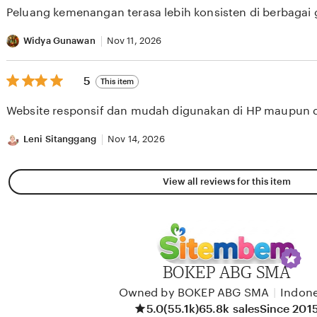
of
Peluang kemenangan terasa lebih konsisten di berbagai
5
stars
Widya Gunawan
Nov 11, 2026
5
5
This item
out
of
Website responsif dan mudah digunakan di HP maupun 
5
stars
Leni Sitanggang
Nov 14, 2026
View all reviews for this item
BOKEP ABG SMA
Owned by BOKEP ABG SMA
|
Indone
5.0
(55.1k)
65.8k sales
Since 201