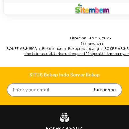
Listed on Feb 06, 2026
177 favorites
BOKEP ABG SMA
Bokep Indo
Bokepers Jepang
BOKEP ABG SM
dan foto estetik terbaru dengan 423 tips aktif karena nyam
SITUS Bokep Indo Server Bokep
Subscribe
Enter
your
email
BOKEP ABG SMA