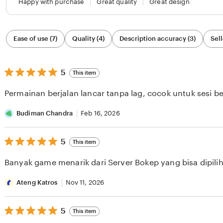
Happy with purchase
Great quality
Great design
Filter
Ease of use (7)
Quality (4)
Description accuracy (3)
Sell
by
category
5
5
This item
out
of
Permainan berjalan lancar tanpa lag, cocok untuk sesi b
5
stars
Budiman Chandra
Feb 16, 2026
5
5
This item
out
of
Banyak game menarik dari Server Bokep yang bisa dipilih 
5
stars
Ateng Katros
Nov 11, 2026
5
5
This item
out