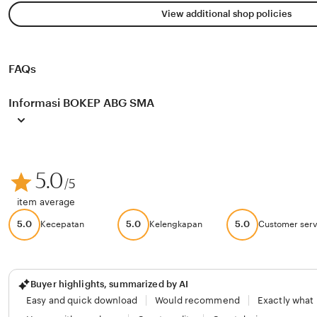
View additional shop policies
FAQs
Informasi BOKEP ABG SMA
5.0
/5
item average
5.0
5.0
5.0
Kecepatan
Kelengkapan
Customer serv
Buyer highlights, summarized by AI
Easy and quick download
Would recommend
Exactly what