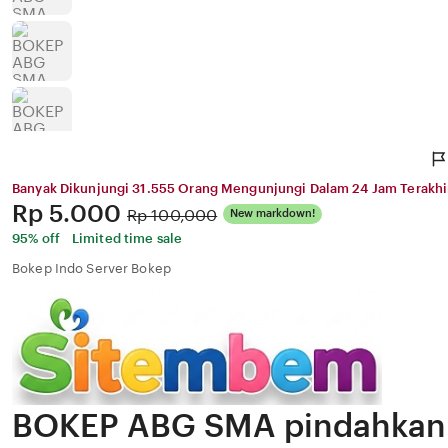
Banyak Dikunjungi 31.555 Orang Mengunjungi Dalam 24 Jam Terakhi
Price:
Rp 5.000
Original
Rp 100,000
New markdown!
Price:
95% off
Limited time sale
Bokep Indo Server Bokep
BOKEP ABG SMA pindahkan