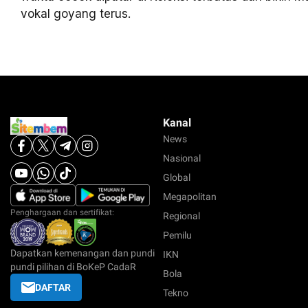
vokal goyang terus.
Kanal
News
Nasional
Global
Megapolitan
Penghargaan dan sertifikat:
Regional
Pemilu
Dapatkan kemenangan dan pundi
IKN
pundi pilihan di BoKeP CadaR
Bola
DAFTAR
Tekno