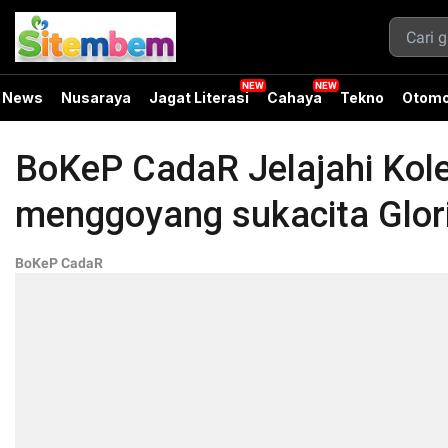
News
Nusaraya
Jagat Literasi
Cahaya
Tekno
Otomo
BoKeP CadaR Jelajahi Kole
menggoyang sukacita Glor
BoKeP CadaR