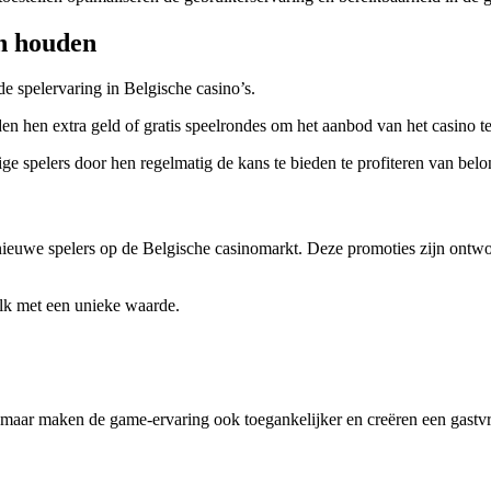
en houden
de spelervaring in Belgische casino’s.
n hen extra geld of gratis speelrondes om het aanbod van het casino t
 spelers door hen regelmatig de kans te bieden te profiteren van belon
euwe spelers op de Belgische casinomarkt. Deze promoties zijn ontwor
k met een unieke waarde.
, maar maken de game-ervaring ook toegankelijker en creëren een gastv