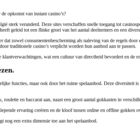
 de opkomst van instant casino’s?
ië sterk veranderd. Deze sites verschaffen snelle toegang tot casinosp
ft geleid tot een flinke groei van het aantal deelnemers en een diver
r dat zowel consumentenbescherming als naleving van de regels door ex
door traditionele casino’s verplicht worden hun aanbod aan te passen.
e klantverwachtingen, wat een cultuur van directheid bevordert en de e
ezen.
lijke functies, maar ook door het ruime spelaanbod. Deze diversiteit is
k, roulette en baccarat aan, naast een groot aantal gokkasten in verschi
lepende ervaring creëren en de kloof tussen online en offline gokken 
gt nog een extra dimensie toe aan het spelaanbod.