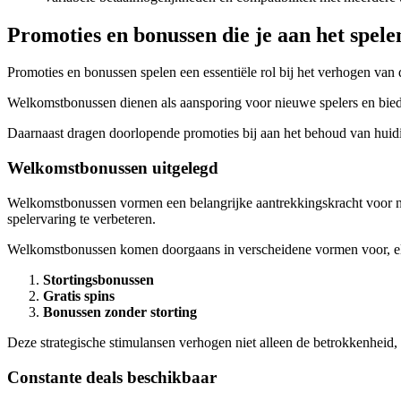
Promoties en bonussen die je aan het spel
Promoties en bonussen spelen een essentiële rol bij het verhogen van 
Welkomstbonussen dienen als aansporing voor nieuwe spelers en biede
Daarnaast dragen doorlopende promoties bij aan het behoud van huidige
Welkomstbonussen uitgelegd
Welkomstbonussen vormen een belangrijke aantrekkingskracht voor ni
spelervaring te verbeteren.
Welkomstbonussen komen doorgaans in verscheidene vormen voor, el
Stortingsbonussen
Gratis spins
Bonussen zonder storting
Deze strategische stimulansen verhogen niet alleen de betrokkenheid
Constante deals beschikbaar