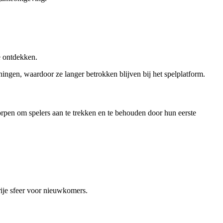
e ontdekken.
ingen, waardoor ze langer betrokken blijven bij het spelplatform.
pen om spelers aan te trekken en te behouden door hun eerste
rije sfeer voor nieuwkomers.