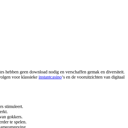
sites hebben geen download nodig en verschaffen gemak en diversiteit.
volgen voor klassieke
instantcasino
‘s en de vooruitzichten van digitaal
rs stimuleert.
erkt.
 van gokkers.
rder te spelen.
e gameomgeving.