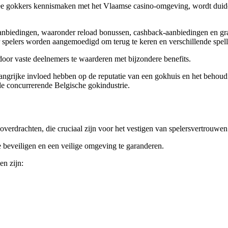
gokkers kennismaken met het Vlaamse casino-omgeving, wordt duidelij
anbiedingen, waaronder reload bonussen, cashback-aanbiedingen en grat
r spelers worden aangemoedigd om terug te keren en verschillende spel
oor vaste deelnemers te waarderen met bijzondere benefits.
ngrijke invloed hebben op de reputatie van een gokhuis en het behoud 
e concurrerende Belgische gokindustrie.
 overdrachten, die cruciaal zijn voor het vestigen van spelersvertrouwe
e beveiligen en een veilige omgeving te garanderen.
n zijn: